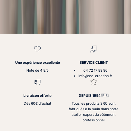
t
r
e
c
r
é
t
o
,
n
o
u
Une expérience excellente
SERVICE CLIENT
s
Note de 4.8/5
04 72 17 89 96
a
info@src-creation.fr
b
i
q
Livraison offerte
DEPUIS 1954
🇫🇷
u
o
Dès 60€ d'achat
Tous les produits SRC sont
n
fabriqués à la main dans notre
s
atelier expert du vêtement
n
professionnel
o
s