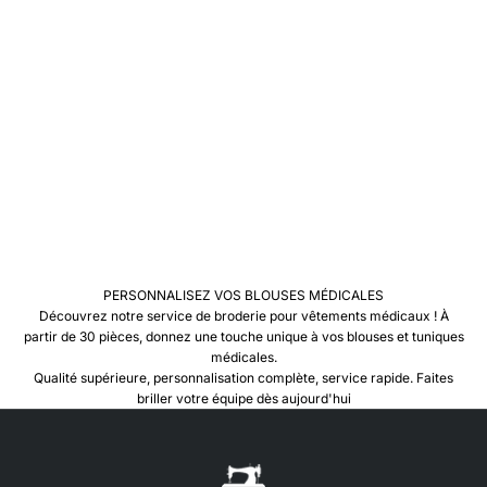
i
m
p
o
t
a
n
c
e
e
s
s
e
t
PERSONNALISEZ VOS BLOUSES MÉDICALES
e
Découvrez notre service de broderie pour vêtements médicaux ! À
l
partir de 30 pièces, donnez une touche unique à vos blouses et tuniques
e
médicales.
à
Qualité supérieure, personnalisation complète, service rapide. Faites
’
briller votre équipe dès aujourd'hui
t
i
q
u