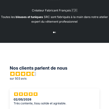
e
d
Créateur Fabricant Français 🇫🇷
a
n
Toutes les
blouses et tuniques
SRC sont fabriqués à la main dans notre atelier
s
expert du vêtement professionnel
n
o
Aller à l'élément 1
Aller à l'élément 2
s
r
l
t
o
n
s
a
Nos clients parlent de nous
v
e
sur 503 avis
c
n
o
s
p
02/05/2026
Très contente, tissu solide et agréable.
a
t