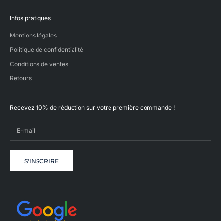
s
,
Infos pratiques
o
ù
Mentions légales
n
o
Politique de confidentialité
u
Conditions de ventes
s
l
Retours
i
o
n
Recevez 10% de réduction sur votre première commande !
s
n
t
r
e
s
S'INSCRIRE
a
v
i
-
a
r