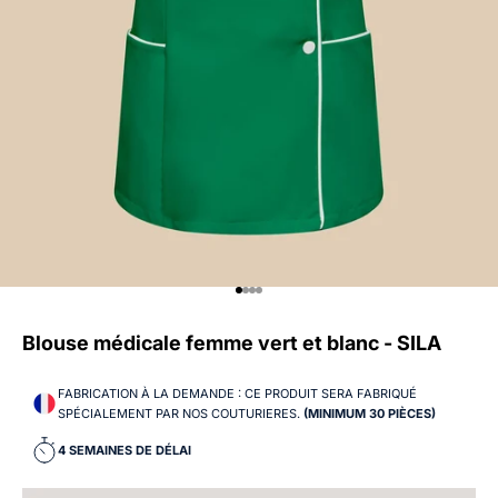
Aller à l'élément 1
Aller à l'élément 2
Aller à l'élément 3
Aller à l'élément 4
Blouse médicale femme vert et blanc - SILA
FABRICATION À LA DEMANDE : CE PRODUIT SERA FABRIQUÉ
SPÉCIALEMENT PAR NOS COUTURIERES.
(MINIMUM 30 PIÈCES)
C
4 SEMAINES DE DÉLAI
O
N