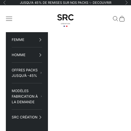
Passer au contenu
JUSQU'A 45% DE REMISES SUR NOS PACKS ✨
DECOUVRIR
Précédent
Su
SRC Création
Menu
Recherche
Panier
FEMME
HOMME
OFFRES PACKS
JUSQU’À -45%
MODÈLES
FABRICATION À
LA DEMANDE
SRC CRÉATION