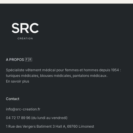
p
r
o
d
i
s
d
a
n
s
A PROPOS 🇫🇷
n
o
Spécialiste vêtement médical pour femmes et hommes depuis 1954 :
s
tuniques médicales, blouses médicales, pantalons médicaux.
p
En savoir plus
r
o
p
Contact
r
e
info@src-creation.fr
s
t
04 72 17 89 96 (du lundi au vendredi)
l
1 Rue des Vergers Batiment 3 Hall A, 69760 Limonest
e