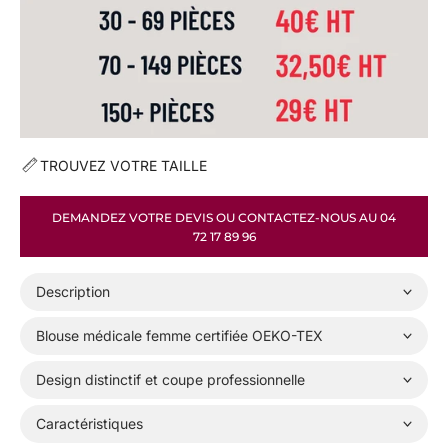
F
E
C
I
O
N
N
É
E
TROUVEZ VOTRE TAILLE
S
À
L
DEMANDEZ VOTRE DEVIS OU CONTACTEZ-NOUS AU 04
A
72 17 89 96
M
I
N
Description
,
D
Blouse médicale femme certifiée OEKO-TEX
E
M
Design distinctif et coupe professionnelle
A
N
È
Caractéristiques
R