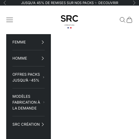
Passer au contenu
JUSQU'A 45% DE REMISES SUR NOS PACKS ✨
DECOUVRIR
Précédent
Su
SRC Création
Menu
Recherche
Panier
FEMME
HOMME
OFFRES PACKS
JUSQU’À -45%
MODÈLES
FABRICATION À
LA DEMANDE
SRC CRÉATION