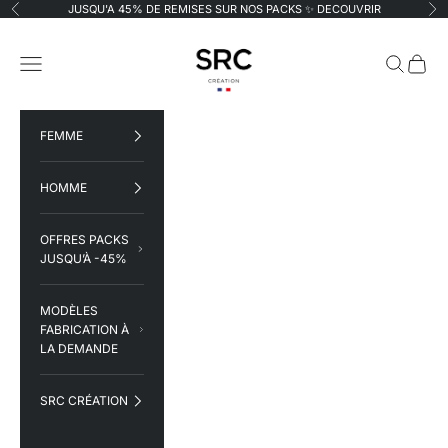
Passer au contenu
JUSQU'A 45% DE REMISES SUR NOS PACKS ✨
DECOUVRIR
Précédent
Su
SRC Création
Menu
Recherche
Panier
FEMME
HOMME
OFFRES PACKS
JUSQU’À -45%
MODÈLES
FABRICATION À
LA DEMANDE
SRC CRÉATION