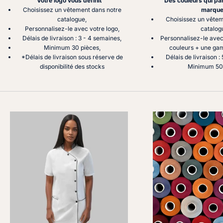
Votre logo vous définit
Des couleurs qui par
Choisissez un vêtement dans notre
marqu
catalogue,
Choisissez un vête
Personnalisez-le avec votre logo,
catalog
Délais de livraison : 3 - 4 semaines,
Personnalisez-le avec
Minimum 30 pièces,
couleurs + une gam
*Délais de livraison sous réserve de
Délais de livraison :
disponibilité des stocks
Minimum 50