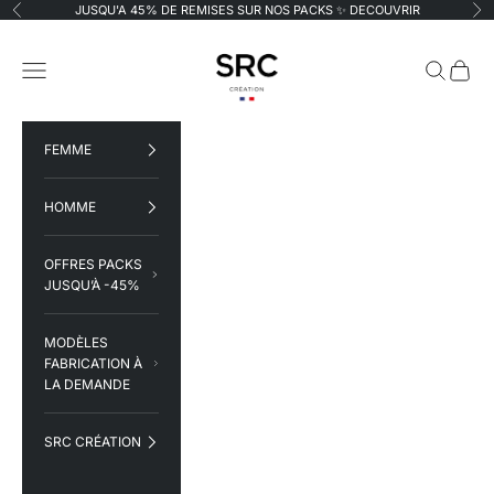
Passer au contenu
JUSQU'A 45% DE REMISES SUR NOS PACKS ✨
DECOUVRIR
Précédent
Su
SRC Création
Menu
Recherche
Panier
FEMME
HOMME
OFFRES PACKS
JUSQU’À -45%
MODÈLES
FABRICATION À
LA DEMANDE
SRC CRÉATION