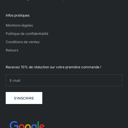
s
,
Infos pratiques
o
ù
Mentions légales
n
o
Politique de confidentialité
u
Conditions de ventes
s
l
Retours
i
o
n
Recevez 10% de réduction sur votre première commande !
s
n
t
r
e
s
S'INSCRIRE
a
v
i
-
a