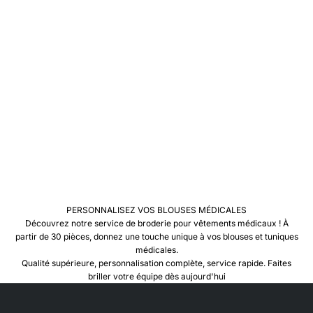
e
i
m
p
o
t
a
n
c
e
e
s
s
e
t
PERSONNALISEZ VOS BLOUSES MÉDICALES
e
Découvrez notre service de broderie pour vêtements médicaux ! À
l
partir de 30 pièces, donnez une touche unique à vos blouses et tuniques
e
médicales.
à
Qualité supérieure, personnalisation complète, service rapide. Faites
’
briller votre équipe dès aujourd'hui
t
i
q