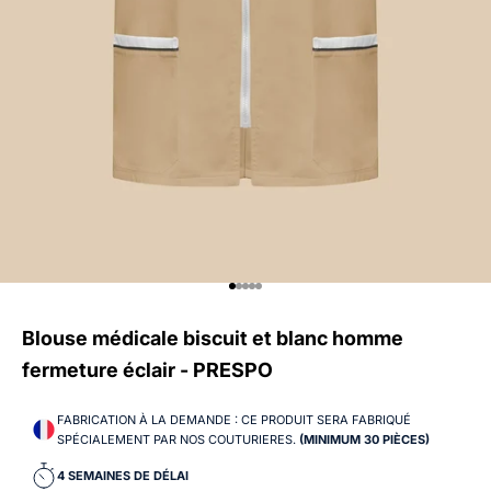
Aller à l'élément 1
Aller à l'élément 2
Aller à l'élément 3
Aller à l'élément 4
Aller à l'élément 5
Blouse médicale biscuit et blanc homme
fermeture éclair - PRESPO
FABRICATION À LA DEMANDE : CE PRODUIT SERA FABRIQUÉ
SPÉCIALEMENT PAR NOS COUTURIERES.
(MINIMUM 30 PIÈCES)
C
O
4 SEMAINES DE DÉLAI