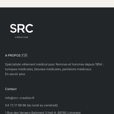
s
p
r
o
d
i
s
d
a
n
s
A PROPOS 🇫🇷
n
o
Spécialiste vêtement médical pour femmes et hommes depuis 1954 :
s
tuniques médicales, blouses médicales, pantalons médicaux.
p
En savoir plus
r
o
p
Contact
r
e
info@src-creation.fr
s
t
04 72 17 89 96 (du lundi au vendredi)
l
1 Rue des Vergers Batiment 3 Hall A, 69760 Limonest
e