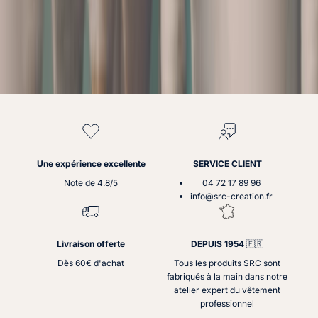
n
t
r
e
c
r
é
t
o
,
n
o
u
Une expérience excellente
SERVICE CLIENT
s
Note de 4.8/5
04 72 17 89 96
a
info@src-creation.fr
b
i
q
Livraison offerte
DEPUIS 1954
🇫🇷
u
o
Dès 60€ d'achat
Tous les produits SRC sont
n
fabriqués à la main dans notre
s
atelier expert du vêtement
n
professionnel
o