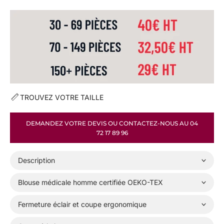
N
F
E
C
I
O
N
N
É
E
S
TROUVEZ VOTRE TAILLE
À
L
DEMANDEZ VOTRE DEVIS OU CONTACTEZ-NOUS AU 04
A
72 17 89 96
M
I
N
Description
,
D
E
Blouse médicale homme certifiée OEKO-TEX
M
A
Fermeture éclair et coupe ergonomique
N
È