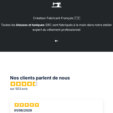
u
e
d
a
Créateur Fabricant Français 🇫🇷
n
Toutes les
blouses et tuniques
SRC sont fabriqués à la main dans notre atelier
s
expert du vêtement professionnel
n
o
s
Aller à l'élément 1
Aller à l'élément 2
r
l
t
o
n
s
a
Nos clients parlent de nous
v
e
c
sur 503 avis
n
o
s
p
01/06/2026
a