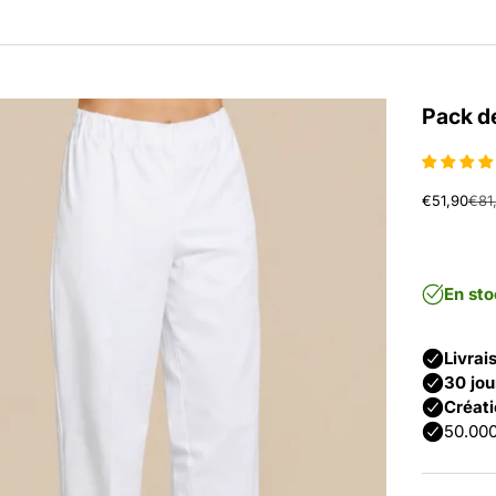
Pack d
Prix de ve
Prix
€51,90
€81