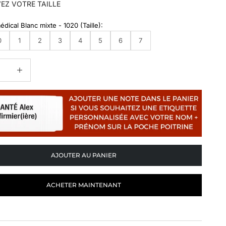
EZ VOTRE TAILLE
dical Blanc mixte - 1020 (Taille):
0
1
2
3
4
5
6
7
a quantité
Augmenter la quantité
AJOUTER AU PANIER
ACHETER MAINTENANT