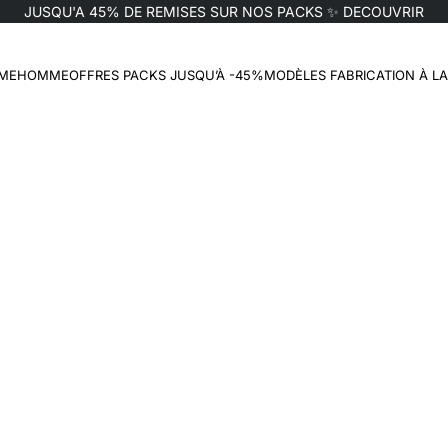
JUSQU'A 45% DE REMISES SUR NOS PACKS ✨
DECOUVRIR
t
ME
HOMME
OFFRES PACKS JUSQU’À -45%
MODÈLES FABRICATION À L