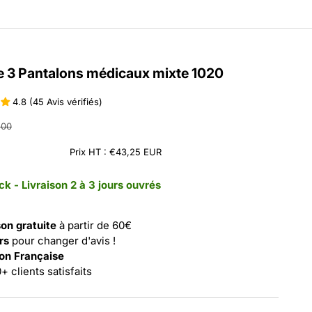
e 3 Pantalons médicaux mixte 1020
4.8 (45 Avis vérifiés)
nte
 normal
,00
Prix HT :
€43,25 EUR