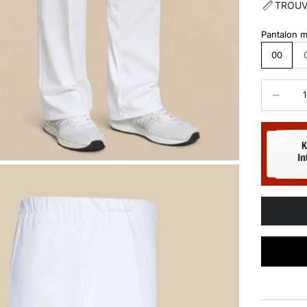
TROUV
Pantalon mé
00
Diminuer l