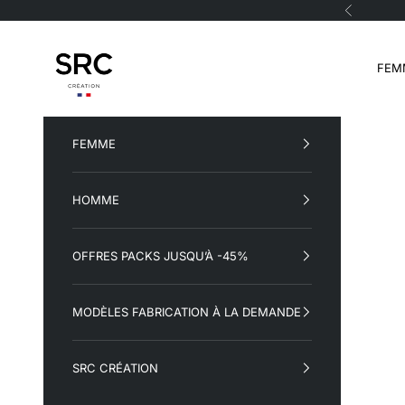
Passer au contenu
Précéden
SRC Création
FEM
FEMME
HOMME
OFFRES PACKS JUSQU’À -45%
MODÈLES FABRICATION À LA DEMANDE
SRC CRÉATION