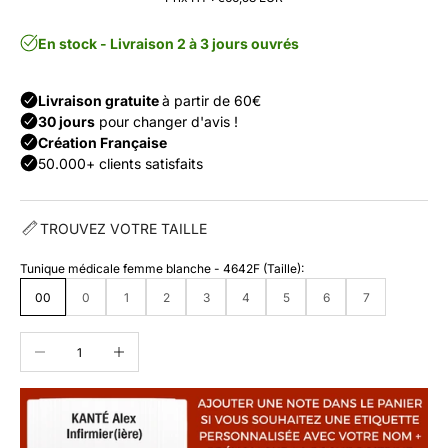
TROUVEZ VOTRE TAILLE
Tunique médicale femme blanche - 4642F (Taille):
00
0
1
2
3
4
5
6
7
Diminuer la quantité
Augmenter la quantité