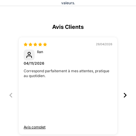
valeurs.
Avis Clients
29/04/2026
Ilan
04/11/2026
04/
Correspond parfaitement à mes attentes, pratique
Blou
au quotidien.
Avis complet
Avis