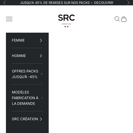
Passer au contenu
JUSQU'A 45% DE REMISES SUR NOS PACKS ✨
DECOUVRIR
Précédent
Su
SRC Création
Menu
Recherche
Panier
FEMME
HOMME
OFFRES PACKS
JUSQU’À -45%
MODÈLES
FABRICATION À
LA DEMANDE
SRC CRÉATION