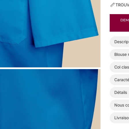
TROUV
DEMA
Descrip
Blouse 
Col cla
Caracté
Détails
Nous co
Livraiso