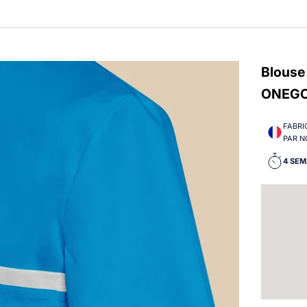
Blouse
ONEG
FABRI
PAR N
4 SEM