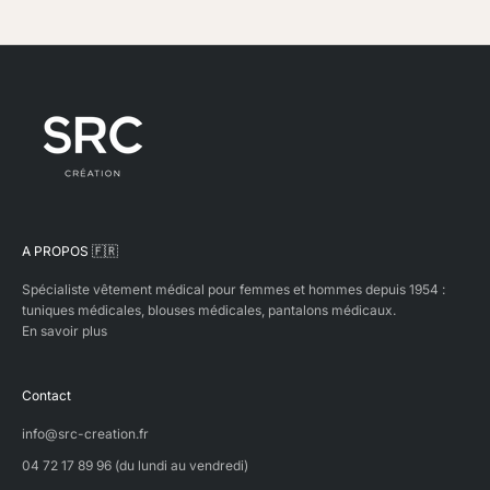
o
s
p
r
o
d
i
s
d
a
n
s
A PROPOS 🇫🇷
n
o
Spécialiste vêtement médical pour femmes et hommes depuis 1954 :
s
tuniques médicales, blouses médicales, pantalons médicaux.
p
En savoir plus
r
o
p
Contact
r
e
info@src-creation.fr
s
t
04 72 17 89 96 (du lundi au vendredi)
l