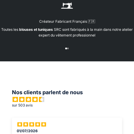
u
e
d
Créateur Fabricant Français 🇫🇷
a
n
Toutes les
blouses et tuniques
SRC sont fabriqués à la main dans notre atelier
s
expert du vêtement professionnel
n
o
Aller à l'élément 1
Aller à l'élément 2
s
r
l
t
o
n
s
a
Nos clients parlent de nous
v
e
sur 503 avis
c
n
o
s
p
01/07/2026