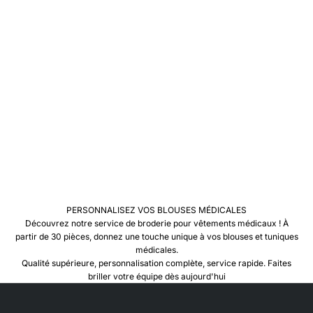
n
e
i
m
p
o
t
a
n
c
e
e
s
s
e
t
PERSONNALISEZ VOS BLOUSES MÉDICALES
e
Découvrez notre service de broderie pour vêtements médicaux ! À
l
partir de 30 pièces, donnez une touche unique à vos blouses et tuniques
e
médicales.
à
Qualité supérieure, personnalisation complète, service rapide. Faites
’
briller votre équipe dès aujourd'hui
t
i
q