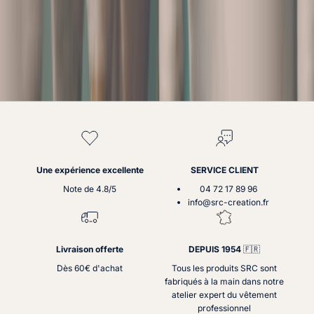
n
t
r
e
c
r
é
t
o
,
n
o
u
Une expérience excellente
SERVICE CLIENT
s
Note de 4.8/5
04 72 17 89 96
a
info@src-creation.fr
b
i
q
Livraison offerte
DEPUIS 1954
🇫🇷
u
o
Dès 60€ d'achat
Tous les produits SRC sont
n
fabriqués à la main dans notre
s
atelier expert du vêtement
n
professionnel