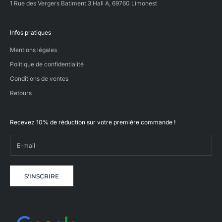
1 Rue des Vergers Batiment 3 Hall A, 69760 Limonest
e
s
,
Infos pratiques
o
ù
Mentions légales
n
o
Politique de confidentialité
u
Conditions de ventes
s
l
Retours
i
o
n
Recevez 10% de réduction sur votre première commande !
s
n
t
r
e
s
S'INSCRIRE
a
v
i
-