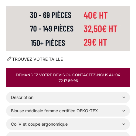
N
F
E
C
I
O
N
N
É
E
TROUVEZ VOTRE TAILLE
S
À
L
DEMANDEZ VOTRE DEVIS OU CONTACTEZ-NOUS AU 04
A
72 17 89 96
M
I
N
Description
,
D
Blouse médicale femme certifiée OEKO-TEX
E
M
Col V et coupe ergonomique
A
N