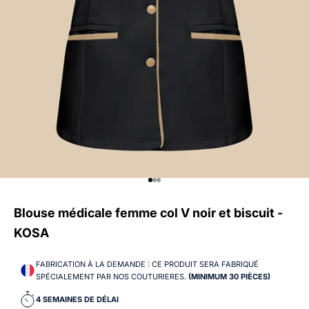
Aller à l'élément 1
Aller à l'élément 2
Aller à l'élément 3
Blouse médicale femme col V noir et biscuit -
KOSA
FABRICATION À LA DEMANDE : CE PRODUIT SERA FABRIQUÉ
SPÉCIALEMENT PAR NOS COUTURIERES.
(MINIMUM 30 PIÈCES)
C
4 SEMAINES DE DÉLAI
O