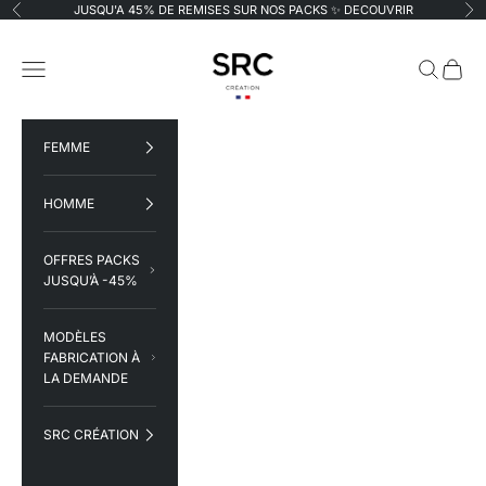
Passer au contenu
JUSQU'A 45% DE REMISES SUR NOS PACKS ✨
DECOUVRIR
Précédent
Su
SRC Création
Menu
Recherche
Panier
FEMME
HOMME
OFFRES PACKS
JUSQU’À -45%
MODÈLES
FABRICATION À
LA DEMANDE
SRC CRÉATION