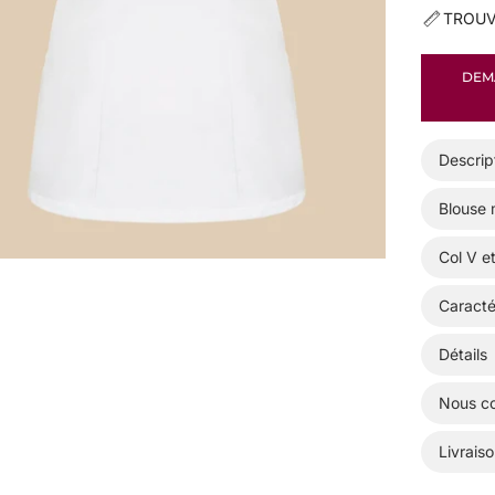
TROUV
DEMA
Descrip
Blouse 
Col V e
Caracté
Détails
Nous co
Livraiso