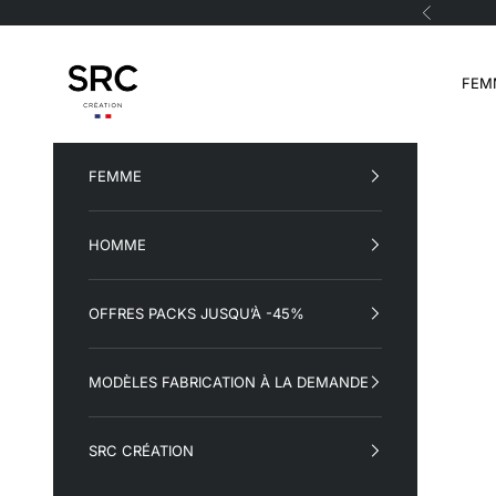
Passer au contenu
Précéden
SRC Création
FEM
FEMME
HOMME
OFFRES PACKS JUSQU’À -45%
MODÈLES FABRICATION À LA DEMANDE
SRC CRÉATION