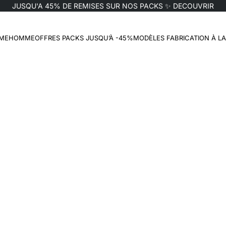
JUSQU'A 45% DE REMISES SUR NOS PACKS ✨
DECOUVRIR
t
ME
HOMME
OFFRES PACKS JUSQU’À -45%
MODÈLES FABRICATION À L