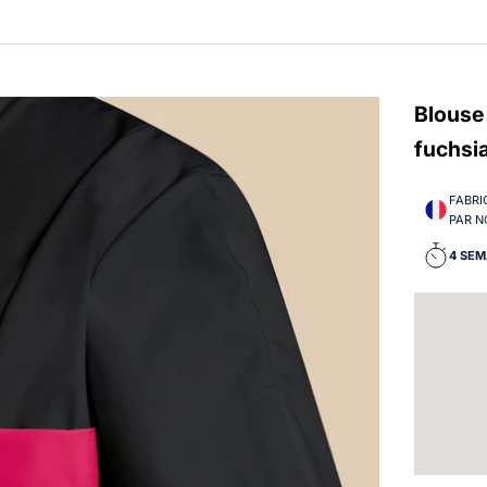
Blouse 
fuchsia
FABRI
PAR N
4 SEM