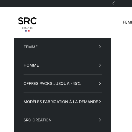
Passer au contenu
Précéden
SRC Création
FEM
FEMME
HOMME
OFFRES PACKS JUSQU’À -45%
MODÈLES FABRICATION À LA DEMANDE
SRC CRÉATION