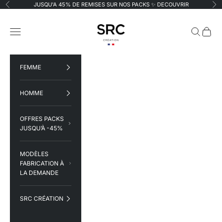
Passer au contenu
JUSQU'A 45% DE REMISES SUR NOS PACKS ✨
DECOUVRIR
Précédent
Su
SRC Création
Menu
Recherche
Panier
FEMME
HOMME
OFFRES PACKS
JUSQU’À -45%
MODÈLES
FABRICATION À
LA DEMANDE
SRC CRÉATION