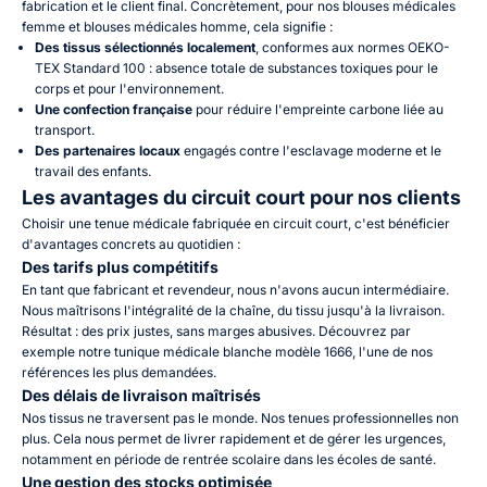
fabrication et le client final. Concrètement, pour nos
blouses médicales
femme
et
blouses médicales homme
, cela signifie :
Des tissus sélectionnés localement
, conformes aux normes
OEKO-
TEX Standard 100
: absence totale de substances toxiques pour le
corps et pour l'environnement.
Une confection française
pour réduire l'empreinte carbone liée au
transport.
Des partenaires locaux
engagés contre l'esclavage moderne et le
travail des enfants.
Les avantages du circuit court pour nos clients
Choisir une tenue médicale fabriquée en circuit court, c'est bénéficier
d'avantages concrets au quotidien :
Des tarifs plus compétitifs
En tant que fabricant et revendeur, nous n'avons aucun intermédiaire.
Nous maîtrisons l'intégralité de la chaîne, du tissu jusqu'à la livraison.
Résultat : des prix justes, sans marges abusives. Découvrez par
exemple notre
tunique médicale blanche modèle 1666
, l'une de nos
références les plus demandées.
Des délais de livraison maîtrisés
Nos tissus ne traversent pas le monde. Nos tenues professionnelles non
plus. Cela nous permet de livrer rapidement et de gérer les urgences,
notamment en période de
rentrée scolaire dans les écoles de santé
.
Une gestion des stocks optimisée