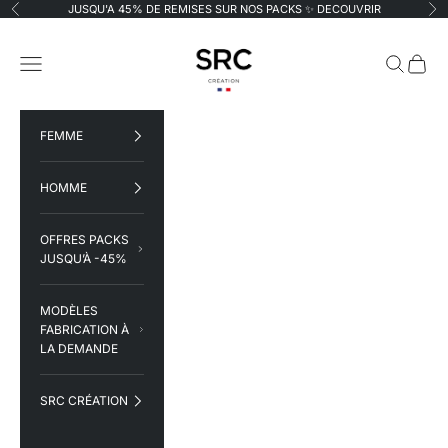
Passer au contenu
JUSQU'A 45% DE REMISES SUR NOS PACKS ✨
DECOUVRIR
Précédent
Su
SRC Création
Menu
Recherche
Panier
FEMME
HOMME
OFFRES PACKS
JUSQU’À -45%
MODÈLES
FABRICATION À
LA DEMANDE
SRC CRÉATION